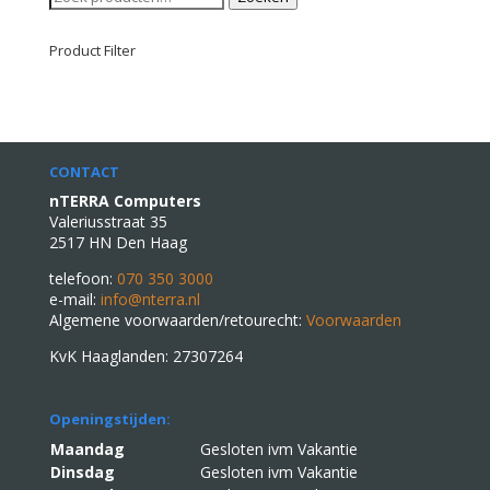
naar:
Product Filter
CONTACT
nTERRA Computers
Valeriusstraat 35
2517 HN Den Haag
telefoon:
070 350 3000
e-mail:
info@nterra.nl
Algemene voorwaarden/retourecht:
Voorwaarden
KvK Haaglanden: 27307264
Openingstijden:
Maandag
Gesloten ivm Vakantie
Dinsdag
Gesloten ivm Vakantie