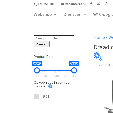
070 350 3000
info@nterra.nl
Webshop
Diensten
W10-upgr
Zoeken
Home
/
W
naar:
Zoeken
Draadl
Product Filter
€329
€330
Enig resulta
€329
329
329
330
330
330
329
Op voorraad in centraal
magazijn
Ja
(1)