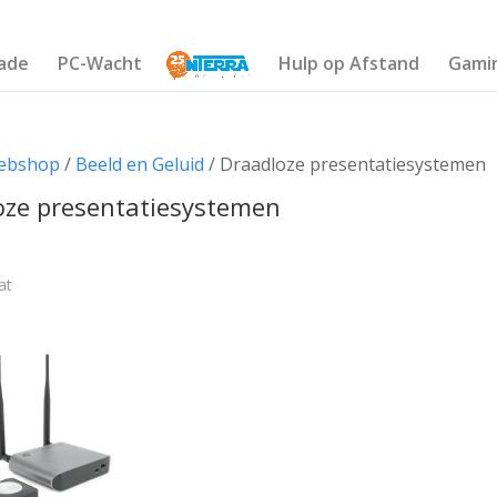
ade
PC-Wacht
Hulp op Afstand
Gami
ebshop
/
Beeld en Geluid
/ Draadloze presentatiesystemen
oze presentatiesystemen
at
Op voorraad in centraal magazijn
€330
Ja
(1)
329
330
330
330