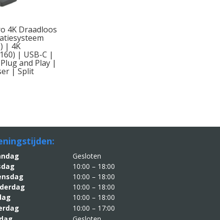
o 4K Draadloos
atiesysteem
) | 4K
160) | USB-C |
Plug and Play |
er | Split
ningstijden:
aandag
Gesloten
sdag
10:00 – 18:00
nsdag
10:00 – 18:00
derdag
10:00 – 18:00
jdag
10:00 – 18:00
erdag
10:00 – 17:00
dag
Gesloten