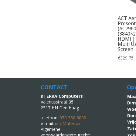
ACT Aer
Present
(AC7960
(3840×2
HDMI | 
Multi Us
Screen
€
329,75
CONTACT
Ope
nTERRA Computers
M
Valeriusstraat 35
Din
2517 HN Den Haag
Woe
Don
telefoon:
070 350 3000
Vri
e-mail:
info@nterra.nl
Zat
Algemene
voorwaarden/retourecht:
Zon