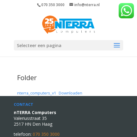
070 350 3000
info@nterra.nl
Selecteer een pagina
Folder
nterra_computers_v1
Downloaden
CONTACT
nTERRA Computers
Valeriusstraat 35
2517 HN Den Haag
telefoon:
070 350 3000