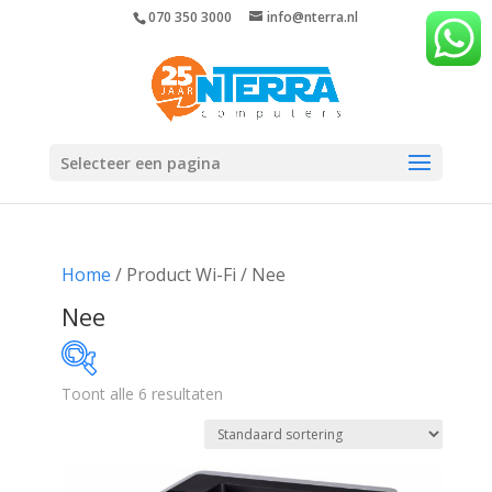
070 350 3000
info@nterra.nl
Selecteer een pagina
Home
/ Product Wi-Fi / Nee
Nee
Toont alle 6 resultaten
€148
€863
148
327
506
684
863