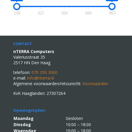
148
327
506
684
863
CONTACT
nTERRA Computers
Valeriusstraat 35
2517 HN Den Haag
telefoon:
070 350 3000
e-mail:
info@nterra.nl
Algemene voorwaarden/retourecht:
Voorwaarden
KvK Haaglanden: 27307264
Openingstijden:
Maandag
Gesloten
Dinsdag
10:00 – 18:00
Woensdag
10:00 – 18:00