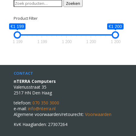
Zoeken
Zoeken
naar:
Product Filter
€1 199
€1 200
1 199
1 199
1 200
1 200
1 200
CONTACT
nTERRA Computers
Valeriusstraat 35
2517 HN Den Haag
telefoon:
070 350 3000
e-mail:
info@nterra.nl
Algemene voorwaarden/retourecht:
Voorwaarden
KvK Haaglanden: 27307264