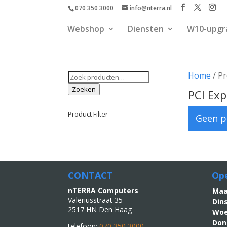
070 350 3000
info@nterra.nl
Webshop
Diensten
W10-upgr
Zoeken
Home
/ Pr
naar:
Zoeken
PCI Exp
Product Filter
Geen p
CONTACT
Ope
nTERRA Computers
M
Valeriusstraat 35
Din
2517 HN Den Haag
Woe
Don
telefoon:
070 350 3000