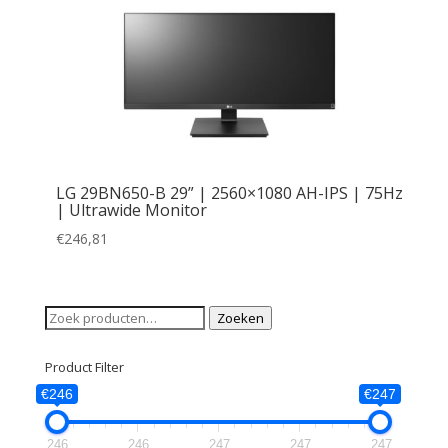
LG 29BN650-B 29” | 2560×1080 AH-IPS | 75Hz
| Ultrawide Monitor
€
246,81
Zoeken
Zoeken
naar:
Product Filter
€246
€247
246
246
247
247
247