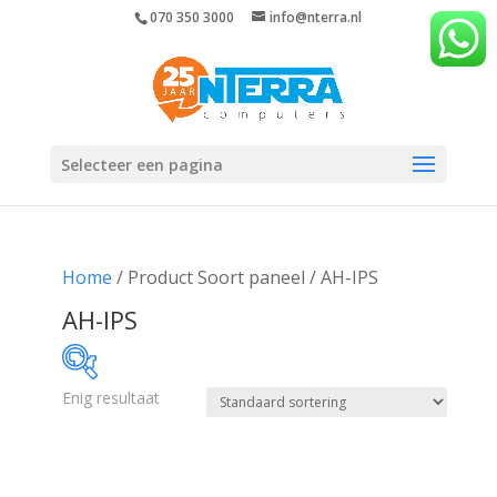
070 350 3000
info@nterra.nl
Selecteer een pagina
Home
/ Product Soort paneel / AH-IPS
AH-IPS
Enig resultaat
€246
€247
246
246
247
247
247