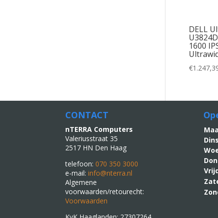
DELL Ul
U3824DW
1600 IP
Ultrawi
€
1.247,3
CONTACT
Ope
nTERRA Computers
M
Valeriusstraat 35
Din
2517 HN Den Haag
Woe
Don
telefoon:
070 350 3000
Vri
e-mail:
info@nterra.nl
Zat
Algemene
voorwaarden/retourecht:
Zon
Voorwaarden
KvK Haaglanden: 27307264