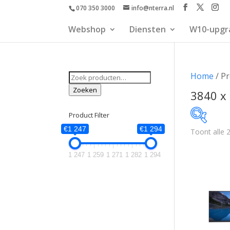
070 350 3000
info@nterra.nl
Webshop
Diensten
W10-upgr
Zoeken
Home
/ Pr
naar:
Zoeken
3840 x
Product Filter
€1 247
€1 294
Toont alle 2
€1 247
1 247
1 259
1 271
1 282
1 294
1 247