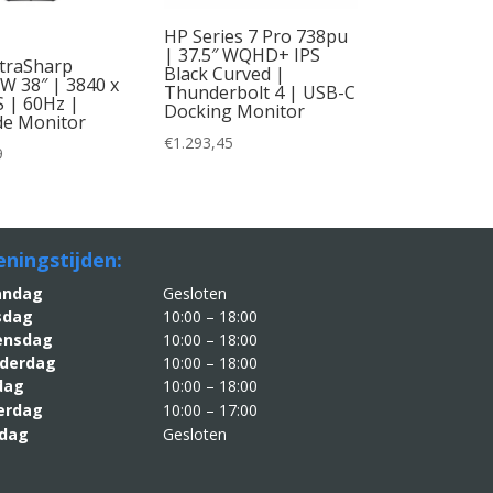
HP Series 7 Pro 738pu
| 37.5″ WQHD+ IPS
traSharp
Black Curved |
 38″ | 3840 x
Thunderbolt 4 | USB-C
S | 60Hz |
Docking Monitor
de Monitor
€
1.293,45
9
ningstijden:
aandag
Gesloten
sdag
10:00 – 18:00
nsdag
10:00 – 18:00
derdag
10:00 – 18:00
jdag
10:00 – 18:00
erdag
10:00 – 17:00
dag
Gesloten