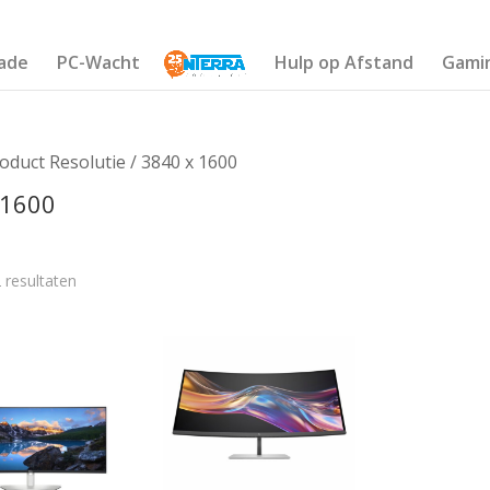
ade
PC-Wacht
Hulp op Afstand
Gami
oduct Resolutie / 3840 x 1600
 1600
 resultaten
€1 294
1 259
1 271
1 282
1 294