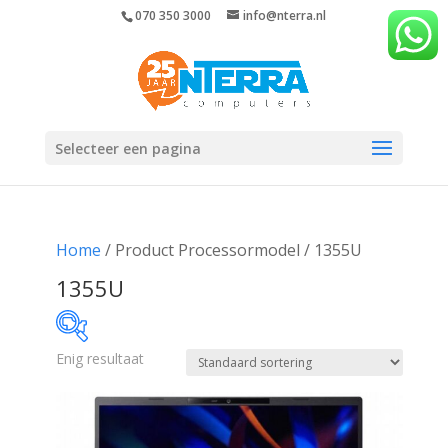
070 350 3000
info@nterra.nl
Selecteer een pagina
Home
/ Product Processormodel / 1355U
1355U
Enig resultaat
€721
€722
721
721
722
722
722