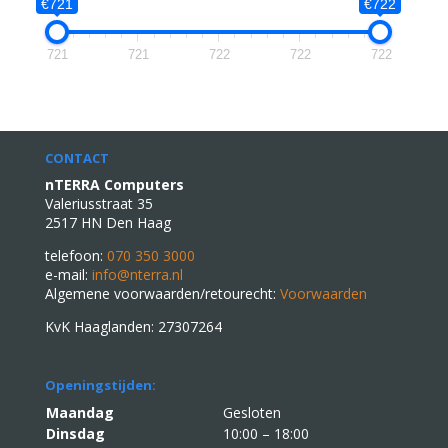
€721
€722
721
721
722
722
722
CONTACT
nTERRA Computers
Valeriusstraat 35
2517 HN Den Haag
telefoon:
070 350 3000
e-mail:
info@nterra.nl
Algemene voorwaarden/retourecht:
Voorwaarden
KvK Haaglanden: 27307264
Openingstijden:
Maandag
Gesloten
Dinsdag
10:00 – 18:00