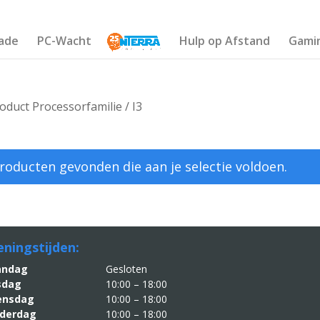
ade
PC-Wacht
Hulp op Afstand
Gami
oduct Processorfamilie / I3
roducten gevonden die aan je selectie voldoen.
ningstijden:
aandag
Gesloten
sdag
10:00 – 18:00
nsdag
10:00 – 18:00
derdag
10:00 – 18:00