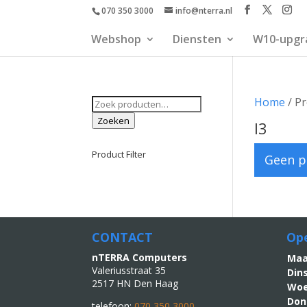
070 350 3000
info@nterra.nl
Webshop
Diensten
W10-upgr
Zoeken
Home
/ Pr
naar:
Zoeken
I3
Product Filter
Geen p
CONTACT
Ope
nTERRA Computers
M
Valeriusstraat 35
Din
2517 HN Den Haag
Woe
Don
telefoon:
070 350 3000