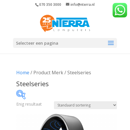
070 350 3000
info@nterra.nl
Selecteer een pagina
Home
/ Product Merk / Steelseries
Steelseries
Enig resultaat
€128
€129
128
128
129
129
129