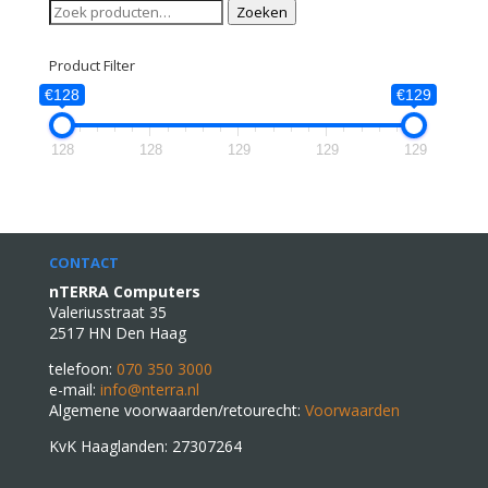
Zoeken
Zoeken
naar:
Product Filter
€128
€129
128
128
129
129
129
CONTACT
nTERRA Computers
Valeriusstraat 35
2517 HN Den Haag
telefoon:
070 350 3000
e-mail:
info@nterra.nl
Algemene voorwaarden/retourecht:
Voorwaarden
KvK Haaglanden: 27307264