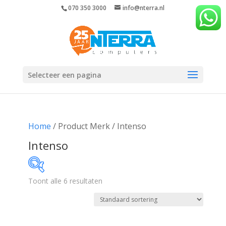
070 350 3000
info@nterra.nl
Selecteer een pagina
Home
/ Product Merk / Intenso
Intenso
Toont alle 6 resultaten
€51
€231
51
96
141
186
231