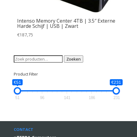
Intenso Memory Center 4TB | 3.5″ Externe
Harde Schijf | USB | Zwart
€
187,75
Zoeken
Zoeken
naar:
Product Filter
€51
€231
51
96
141
186
231
CONTACT