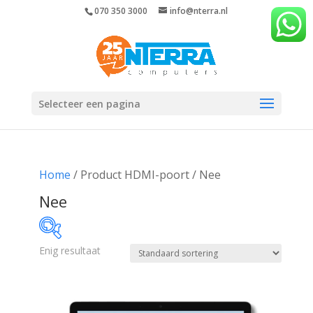
070 350 3000
info@nterra.nl
Selecteer een pagina
Home
/ Product HDMI-poort / Nee
Nee
Enig resultaat
€276
€277
276
276
277
277
277