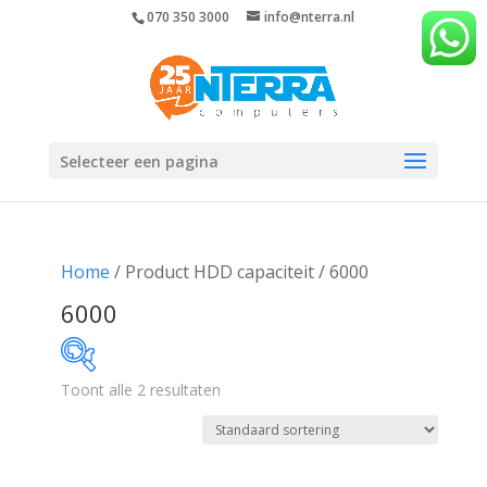
070 350 3000
info@nterra.nl
Selecteer een pagina
Home
/ Product HDD capaciteit / 6000
6000
Toont alle 2 resultaten
€266
€279
266
269
273
276
279