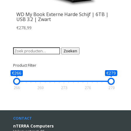
WD My Book Externe Harde Schijf | 6TB |
USB 3.2 | Zwart
€
278,99
Zoeken
Zoeken
naar:
Product Filter
€266
€279
266
269
273
276
279
CONTACT
nTERRA Computers