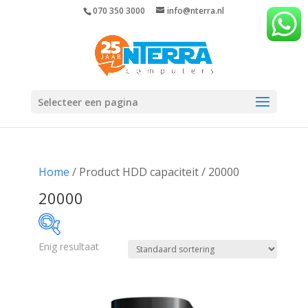
070 350 3000
info@nterra.nl
Selecteer een pagina
Home
/ Product HDD capaciteit / 20000
20000
Enig resultaat
€693
€694
693
693
694
694
694