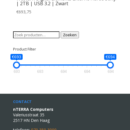
| 2TB | USB 3.2 | Zwart
€
693,75
Zoeken
Zoeken
naar:
Product Filter
€693
€694
693
693
694
694
694
CONTACT
nTERRA Computers
Valeriusstraat 35
2517 HN Den Haag
telefoon:
070 350 3000