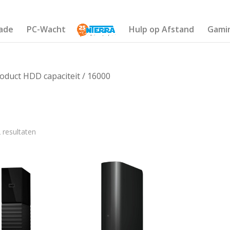
ade
PC-Wacht
Hulp op Afstand
Gami
oduct HDD capaciteit / 16000
 resultaten
€555
533
540
548
555