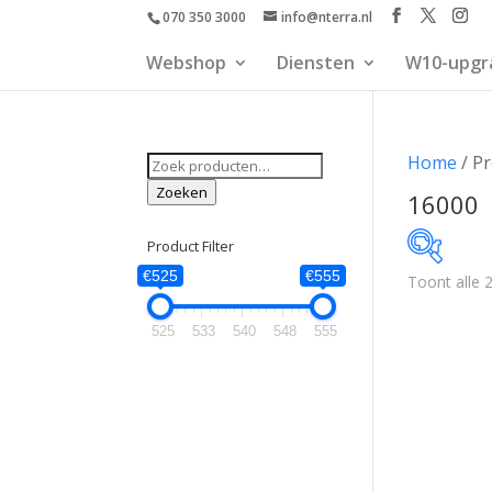
070 350 3000
info@nterra.nl
Webshop
Diensten
W10-upgr
Zoeken
Home
/ Pr
naar:
Zoeken
16000
Product Filter
€525
€555
Toont alle 2
€525
525
533
540
548
555
525