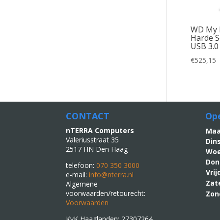
WD My 
Harde S
USB 3.0
€
525,15
CONTACT
Ope
nTERRA Computers
M
Valeriusstraat 35
Din
2517 HN Den Haag
Woe
Don
telefoon:
070 350 3000
Vri
e-mail:
info@nterra.nl
Zat
Algemene
voorwaarden/retourecht:
Zon
Voorwaarden
KvK Haaglanden: 27307264