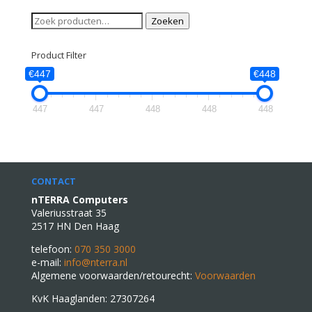
Zoeken
Zoeken
naar:
Product Filter
€447
€448
447
447
448
448
448
CONTACT
nTERRA Computers
Valeriusstraat 35
2517 HN Den Haag
telefoon:
070 350 3000
e-mail:
info@nterra.nl
Algemene voorwaarden/retourecht:
Voorwaarden
KvK Haaglanden: 27307264