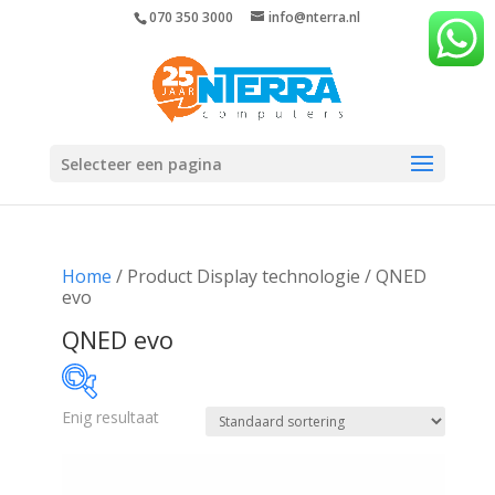
070 350 3000
info@nterra.nl
Selecteer een pagina
Home
/ Product Display technologie / QNED
evo
QNED evo
Enig resultaat
€447
€448
447
447
448
448
448