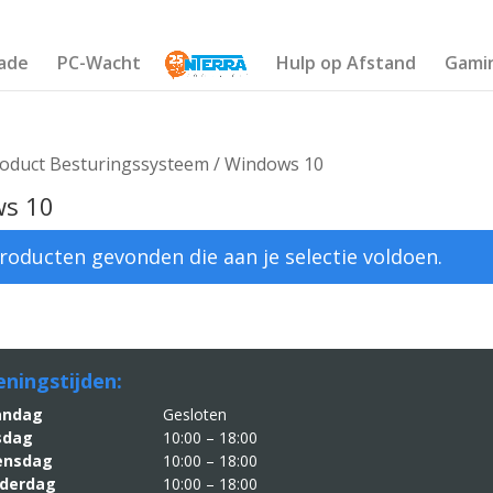
ade
PC-Wacht
Hulp op Afstand
Gami
roduct Besturingssysteem / Windows 10
s 10
roducten gevonden die aan je selectie voldoen.
ningstijden:
aandag
Gesloten
sdag
10:00 – 18:00
nsdag
10:00 – 18:00
derdag
10:00 – 18:00