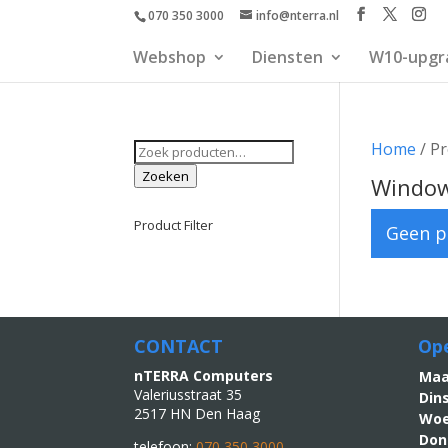
070 350 3000
info@nterra.nl
Webshop
Diensten
W10-upgr
Zoeken
Home
/ P
naar:
Zoeken
Window
Product Filter
Geen p
CONTACT
Ope
nTERRA Computers
M
Valeriusstraat 35
Din
2517 HN Den Haag
Woe
Don
telefoon:
070 350 3000