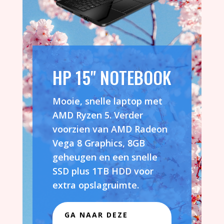
HP 15" NOTEBOOK
Mooie, snelle laptop met
AMD Ryzen 5. Verder
voorzien van AMD Radeon
Vega 8 Graphics, 8GB
geheugen en een snelle
SSD plus 1TB HDD voor
extra opslagruimte.
GA NAAR DEZE