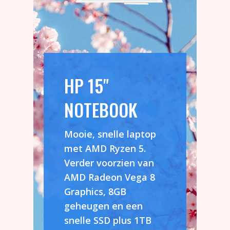
HP 15"
NOTEBOOK
Mooie, snelle laptop
met AMD Ryzen 5.
Verder voorzien van
AMD Radeon Vega 8
Graphics, 8GB
geheugen en een
snelle SSD plus 1TB