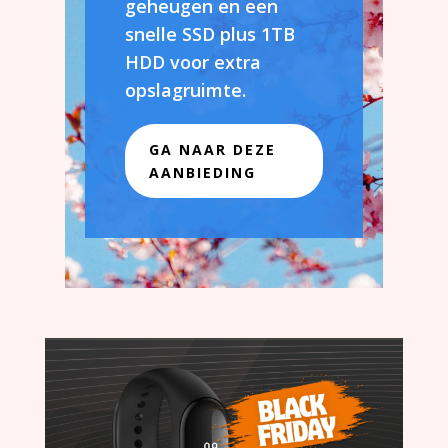
geheugen en een
snelle SSD plus 1TB
HDD voor extra
opslagruimte.
GA NAAR DEZE
AANBIEDING