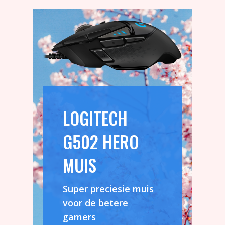
LOGITECH
G502 HERO
MUIS
Super preciesie muis
voor de betere
gamers