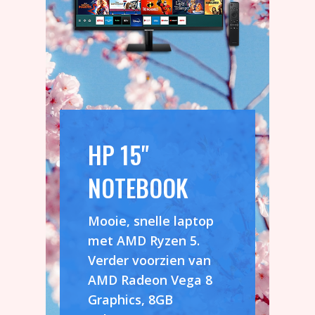
HP 15"
NOTEBOOK
Mooie, snelle laptop
met AMD Ryzen 5.
Verder voorzien van
AMD Radeon Vega 8
Graphics, 8GB